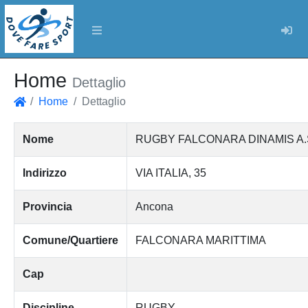
Log
Home
Dettaglio
Home
Dettaglio
Home
Nome
RUGBY FALCONARA DINAMIS A.
Indirizzo
VIA ITALIA, 35
Provincia
Ancona
Comune/Quartiere
FALCONARA MARITTIMA
Cap
Discipline
RUGBY