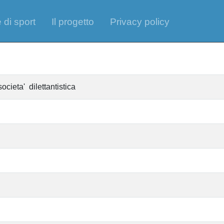
 di sport
Il progetto
Privacy policy
cieta' dilettantistica