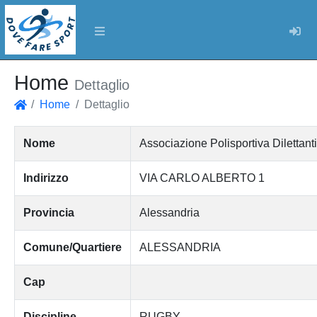
Log
Home
Dettaglio
Home
Dettaglio
Home
Nome
Associazione Polisportiva Dilet
Indirizzo
VIA CARLO ALBERTO 1
Provincia
Alessandria
Comune/Quartiere
ALESSANDRIA
Cap
Discipline
RUGBY