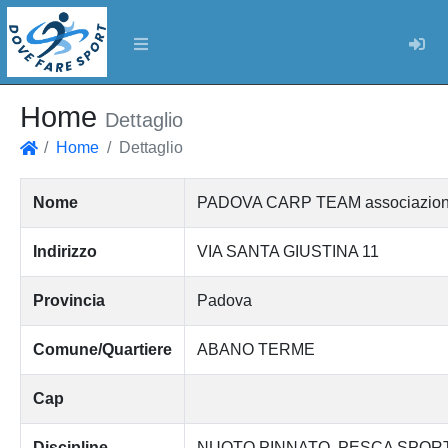
Log
Home
Dettaglio
Home
Dettaglio
Home
Nome
PADOVA CARP TEAM associazione di
Indirizzo
VIA SANTA GIUSTINA 11
Provincia
Padova
Comune/Quartiere
ABANO TERME
Cap
Discipline
NUOTO PINNATO
PESCA SPORT