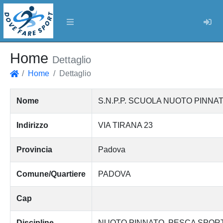
Log
Home
Dettaglio
Home
Dettaglio
Home
Nome
S.N.P.P. SCUOLA NUOTO PINNATO P
Indirizzo
VIA TIRANA 23
Provincia
Padova
Comune/Quartiere
PADOVA
Cap
Discipline
NUOTO PINNATO
PESCA SPORT