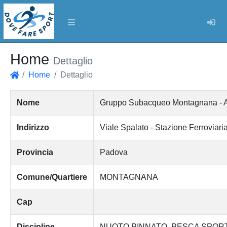
Log
Home
Dettaglio
Home
Dettaglio
Home
Nome
Gruppo Subacqueo Montagnana - Ass
Indirizzo
Viale Spalato - Stazione Ferroviari
Provincia
Padova
Comune/Quartiere
MONTAGNANA
Cap
Discipline
NUOTO PINNATO
PESCA SPORT