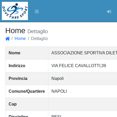
Log
Home
Dettaglio
Home
Dettaglio
Home
Nome
ASSOCIAZIONE SPORTIVA DILE
Indirizzo
VIA FELICE CAVALLOTTI,39
Provincia
Napoli
Comune/Quartiere
NAPOLI
Cap
Discipline
PESI