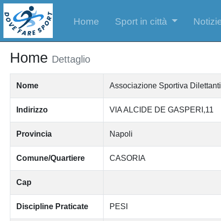
Home
Sport in città
Notizie
Home
Dettaglio
Nome
Associazione Sportiva Dilett
Indirizzo
VIA ALCIDE DE GASPERI,11
Provincia
Napoli
Comune/Quartiere
CASORIA
Cap
Discipline Praticate
PESI