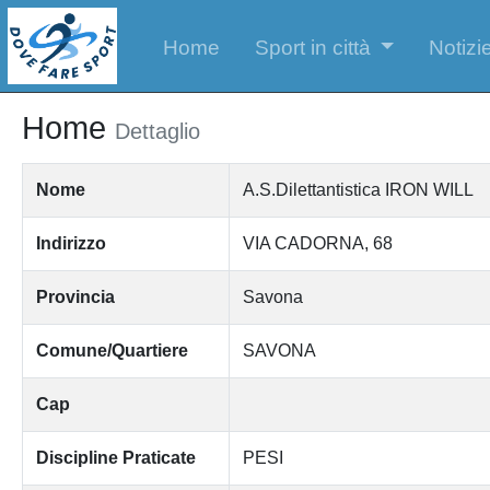
Home
Sport in città
Notizie
Home
Dettaglio
Nome
A.S.Dilettantistica IRON WILL
Indirizzo
VIA CADORNA, 68
Provincia
Savona
Comune/Quartiere
SAVONA
Cap
Discipline Praticate
PESI