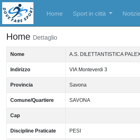
Home
Sport in città
Notizie
Home
Dettaglio
Nome
A.S. DILETTANTISTICA PAL
Indirizzo
VIA Monteverdi 3
Provincia
Savona
Comune/Quartiere
SAVONA
Cap
Discipline Praticate
PESI