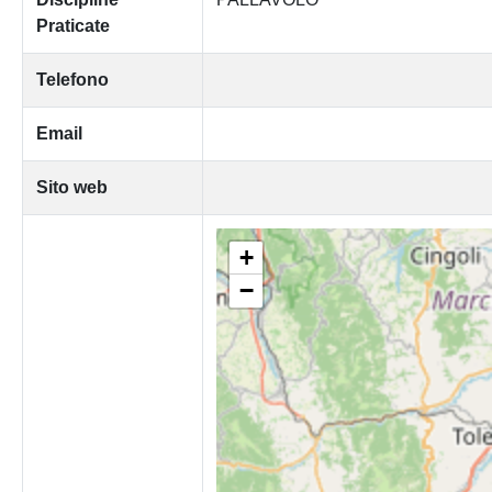
Praticate
Telefono
Email
Sito web
+
−