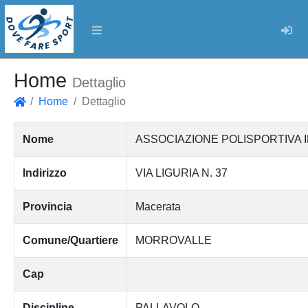
Log
Home
Dettaglio
Home
Dettaglio
Home
Nome
ASSOCIAZIONE POLISPORTIVA I
Indirizzo
VIA LIGURIA N. 37
Provincia
Macerata
Comune/Quartiere
MORROVALLE
Cap
Discipline
PALLAVOLO