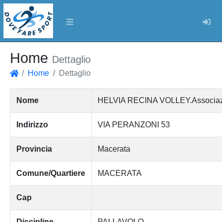
Log
Home
Dettaglio
Home
Dettaglio
Home
Nome
HELVIA RECINA VOLLEY.Associazion
Indirizzo
VIA PERANZONI 53
Provincia
Macerata
Comune/Quartiere
MACERATA
Cap
Discipline
PALLAVOLO