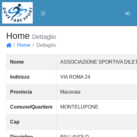
Log
Home
Dettaglio
Home
Dettaglio
Home
Nome
ASSOCIAZIONE SPORTIVA DILE
Indirizzo
VIA ROMA 24
Provincia
Macerata
Comune/Quartiere
MONTELUPONE
Cap
Discipline
PALLAVOLO