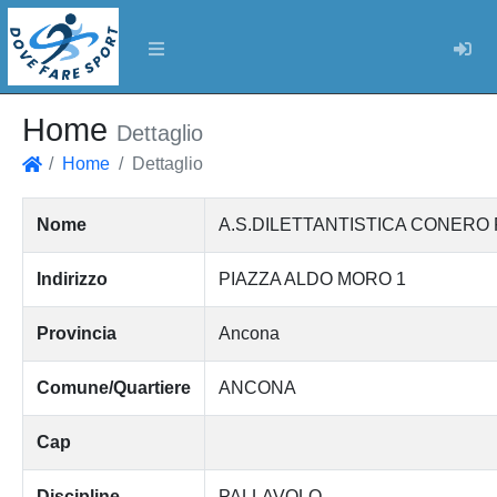
Log
Home
Dettaglio
Home
Dettaglio
Home
Nome
A.S.DILETTANTISTICA CONERO
Indirizzo
PIAZZA ALDO MORO 1
Provincia
Ancona
Comune/Quartiere
ANCONA
Cap
Discipline
PALLAVOLO