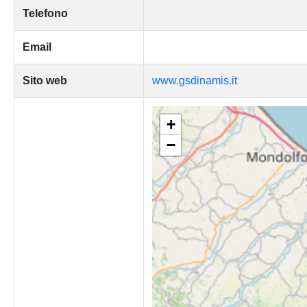
Telefono
Email
Sito web
www.gsdinamis.it
+
−