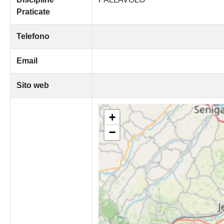
Praticate
Telefono
Email
Sito web
+
−