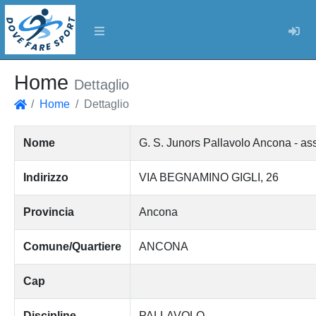
Log
Home
Dettaglio
Home
Dettaglio
Home
Nome
G. S. Junors Pallavolo Ancona - asso
Indirizzo
VIA BEGNAMINO GIGLI, 26
Provincia
Ancona
Comune/Quartiere
ANCONA
Cap
Discipline
PALLAVOLO