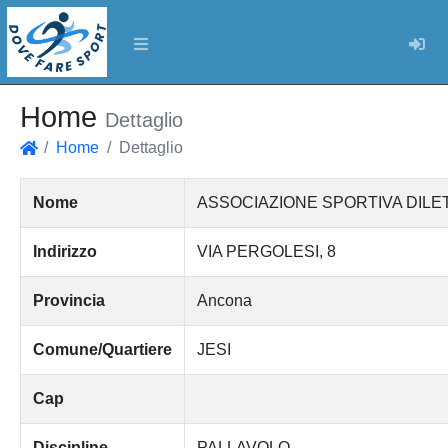
Log
Home
Dettaglio
Home
Dettaglio
Home
Nome
ASSOCIAZIONE SPORTIVA DILE
Indirizzo
VIA PERGOLESI, 8
Provincia
Ancona
Comune/Quartiere
JESI
Cap
Discipline
PALLAVOLO