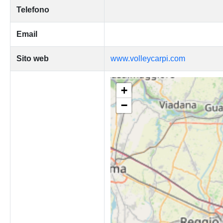
Telefono
Email
Sito web
www.volleycarpi.com
+
−