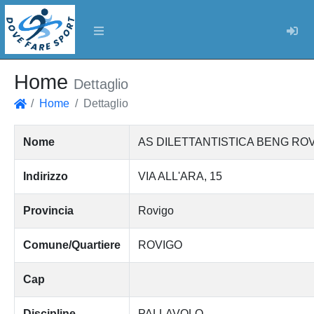
Log
Home
Dettaglio
Home
Dettaglio
Home
Nome
AS DILETTANTISTICA BENG RO
Indirizzo
VIA ALL'ARA, 15
Provincia
Rovigo
Comune/Quartiere
ROVIGO
Cap
Discipline
PALLAVOLO