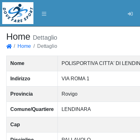
Log
Home
Dettaglio
Home
Dettaglio
Home
Nome
POLISPORTIVA CITTA' DI LENDI
Indirizzo
VIA ROMA 1
Provincia
Rovigo
Comune/Quartiere
LENDINARA
Cap
Discipline
PALLAVOLO