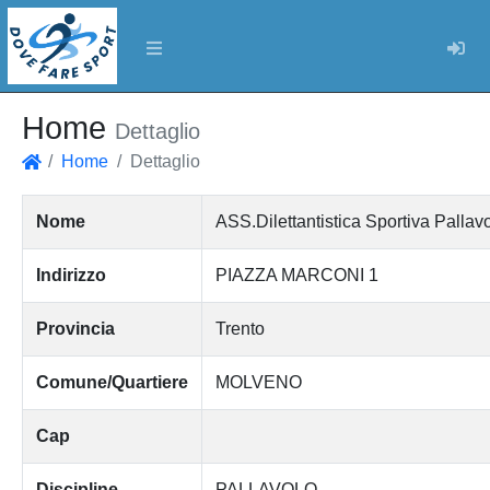
Log
Home
Dettaglio
Home
Dettaglio
Home
Nome
ASS.Dilettantistica Sportiva Palla
Indirizzo
PIAZZA MARCONI 1
Provincia
Trento
Comune/Quartiere
MOLVENO
Cap
Discipline
PALLAVOLO