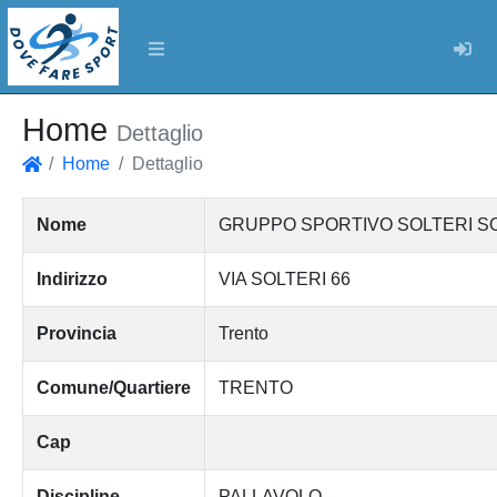
Log
Home
Dettaglio
Home
Dettaglio
Home
Nome
GRUPPO SPORTIVO SOLTERI SO
Indirizzo
VIA SOLTERI 66
Provincia
Trento
Comune/Quartiere
TRENTO
Cap
Discipline
PALLAVOLO