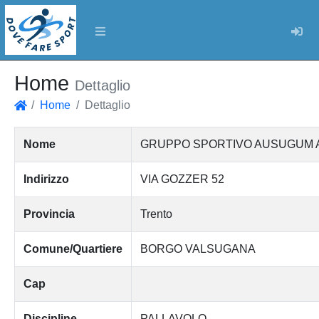
Log
Home
Dettaglio
Home
Dettaglio
Home
Nome
GRUPPO SPORTIVO AUSUGUM A
Indirizzo
VIA GOZZER 52
Provincia
Trento
Comune/Quartiere
BORGO VALSUGANA
Cap
Discipline
PALLAVOLO