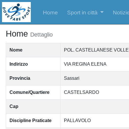
Home
Sport in città
Notizie
Home
Dettaglio
Nome
POL. CASTELLANESE VOLLEY di
Indirizzo
VIA REGINA ELENA
Provincia
Sassari
Comune/Quartiere
CASTELSARDO
Cap
Discipline Praticate
PALLAVOLO