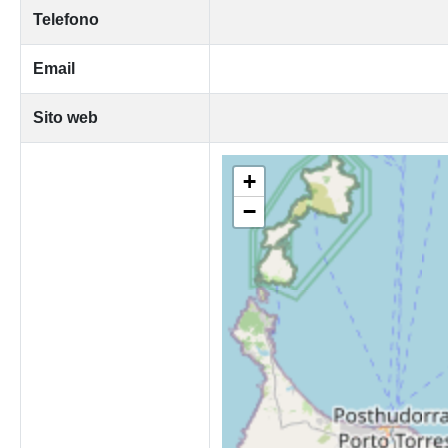
Telefono
Email
Sito web
+
−