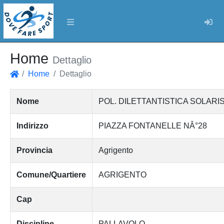
Log
Home
Dettaglio
Home
Dettaglio
Home
Nome
POL. DILETTANTISTICA SOLARI
Indirizzo
PIAZZA FONTANELLE NÂ°28
Provincia
Agrigento
Comune/Quartiere
AGRIGENTO
Cap
Discipline
PALLAVOLO