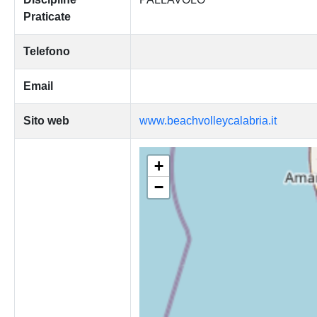
Praticate
Telefono
Email
Sito web
www.beachvolleycalabria.it
+
−