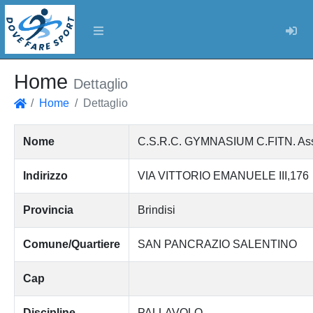
Log
Home
Dettaglio
Home
Dettaglio
Home
Nome
C.S.R.C. GYMNASIUM C.FITN. Assoc
Indirizzo
VIA VITTORIO EMANUELE III,176
Provincia
Brindisi
Comune/Quartiere
SAN PANCRAZIO SALENTINO
Cap
Discipline
PALLAVOLO