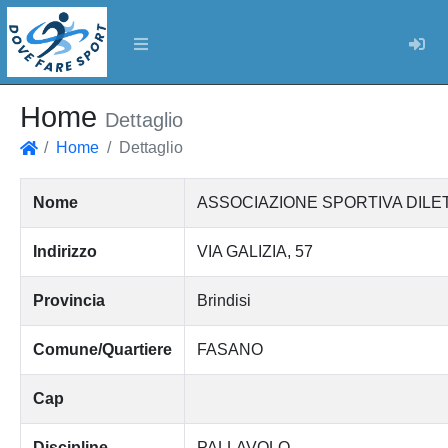
Log
Home
Dettaglio
Home
Dettaglio
Home
Nome
ASSOCIAZIONE SPORTIVA DILE
Indirizzo
VIA GALIZIA, 57
Provincia
Brindisi
Comune/Quartiere
FASANO
Cap
Discipline
PALLAVOLO