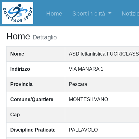
Home
Sport in città
Notizie
Home
Dettaglio
Nome
ASDilettantistica FUORICL
Indirizzo
VIA MANARA 1
Provincia
Pescara
Comune/Quartiere
MONTESILVANO
Cap
Discipline Praticate
PALLAVOLO