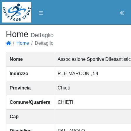
Log
Home
Dettaglio
Home
Dettaglio
Home
Nome
Associazione Sportiva Dilettanti
Indirizzo
P.LE MARCONI, 54
Provincia
Chieti
Comune/Quartiere
CHIETI
Cap
Discipline
PALLAVOLO