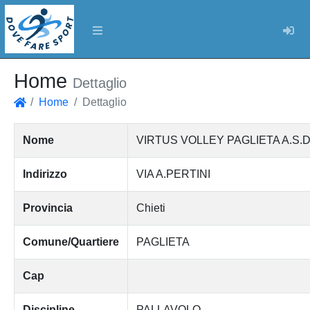
Log
Home
Dettaglio
Home
Dettaglio
Home
Nome
VIRTUS VOLLEY PAGLIETA A.S.Dile
Indirizzo
VIA A.PERTINI
Provincia
Chieti
Comune/Quartiere
PAGLIETA
Cap
Discipline
PALLAVOLO