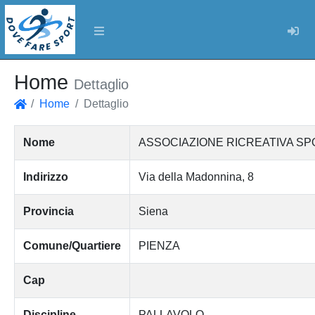
Log
Home
Dettaglio
Home
Dettaglio
Home
Nome
ASSOCIAZIONE RICREATIVA SPO
Indirizzo
Via della Madonnina, 8
Provincia
Siena
Comune/Quartiere
PIENZA
Cap
Discipline
PALLAVOLO