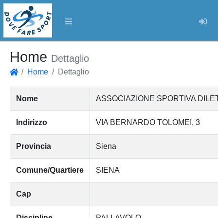
Log
Home
Dettaglio
Home
Dettaglio
Home
Nome
ASSOCIAZIONE SPORTIVA DILETT
Indirizzo
VIA BERNARDO TOLOMEI, 3
Provincia
Siena
Comune/Quartiere
SIENA
Cap
Discipline
PALLAVOLO