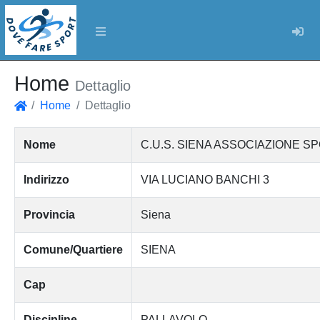
Log
Home
Dettaglio
Home
Dettaglio
Home
Nome
C.U.S. SIENA ASSOCIAZIONE S
Indirizzo
VIA LUCIANO BANCHI 3
Provincia
Siena
Comune/Quartiere
SIENA
Cap
Discipline
PALLAVOLO