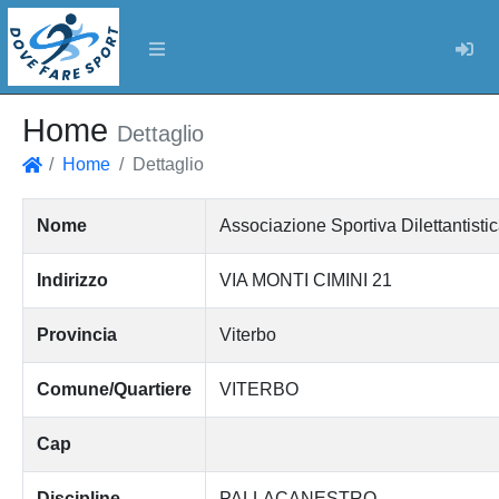
Log
Home
Dettaglio
Home
Dettaglio
Home
Nome
Associazione Sportiva Dilettantisti
Indirizzo
VIA MONTI CIMINI 21
Provincia
Viterbo
Comune/Quartiere
VITERBO
Cap
Discipline
PALLACANESTRO