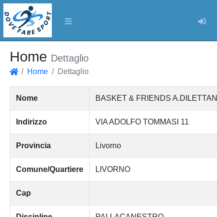
Log
Home
Dettaglio
Home
Dettaglio
Home
Nome
BASKET & FRIENDS A.DILETTAN
Indirizzo
VIA ADOLFO TOMMASI 11
Provincia
Livorno
Comune/Quartiere
LIVORNO
Cap
Discipline
PALLACANESTRO