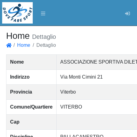
Log
Home
Dettaglio
Home
Dettaglio
Home
Nome
ASSOCIAZIONE SPORTIVA DILE
Indirizzo
Via Monti Cimini 21
Provincia
Viterbo
Comune/Quartiere
VITERBO
Cap
Discipline
PALLACANESTRO