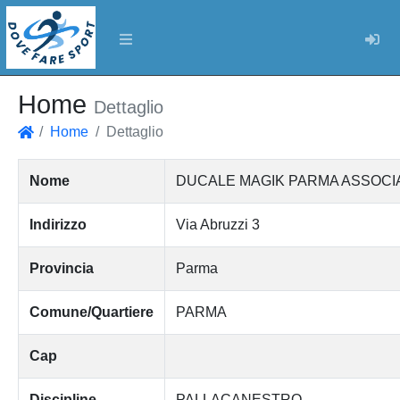
Log
Home
Dettaglio
Home
Dettaglio
Home
Nome
DUCALE MAGIK PARMA ASSOCIA
Indirizzo
Via Abruzzi 3
Provincia
Parma
Comune/Quartiere
PARMA
Cap
Discipline
PALLACANESTRO