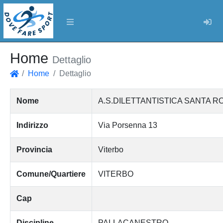
Log
Home
Dettaglio
Home
Dettaglio
Home
Nome
A.S.DILETTANTISTICA SANTA R
Indirizzo
Via Porsenna 13
Provincia
Viterbo
Comune/Quartiere
VITERBO
Cap
Discipline
PALLACANESTRO