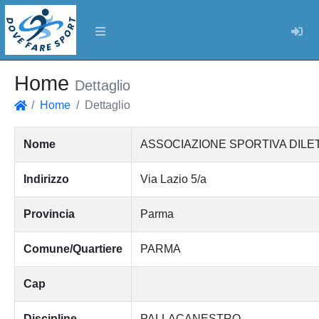
Log
Home
Dettaglio
Home
Dettaglio
Home
Nome
ASSOCIAZIONE SPORTIVA DILE
Indirizzo
Via Lazio 5/a
Provincia
Parma
Comune/Quartiere
PARMA
Cap
Discipline
PALLACANESTRO