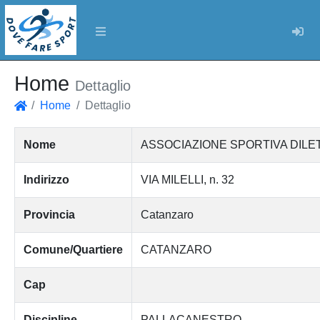
Log
Home
Dettaglio
Home
Dettaglio
Home
Nome
ASSOCIAZIONE SPORTIVA DIL
Indirizzo
VIA MILELLI, n. 32
Provincia
Catanzaro
Comune/Quartiere
CATANZARO
Cap
Discipline
PALLACANESTRO