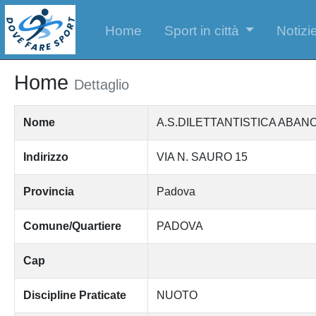
Home
Sport in città
Notizie
Home
Dettaglio
Nome
A.S.DILETTANTISTICA ABA
Indirizzo
VIA N. SAURO 15
Provincia
Padova
Comune/Quartiere
PADOVA
Cap
Discipline Praticate
NUOTO