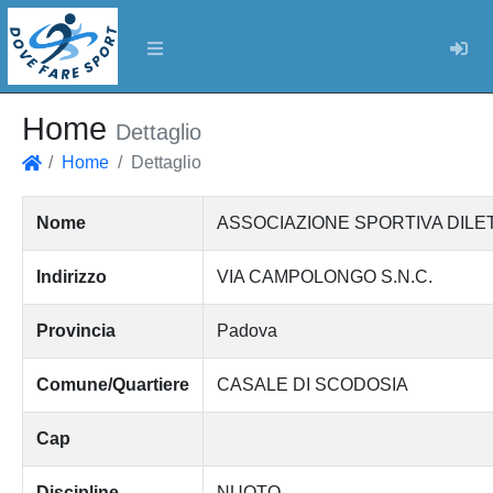
Log
Home
Dettaglio
Home
Dettaglio
Home
Nome
ASSOCIAZIONE SPORTIVA DILE
Indirizzo
VIA CAMPOLONGO S.N.C.
Provincia
Padova
Comune/Quartiere
CASALE DI SCODOSIA
Cap
Discipline
NUOTO