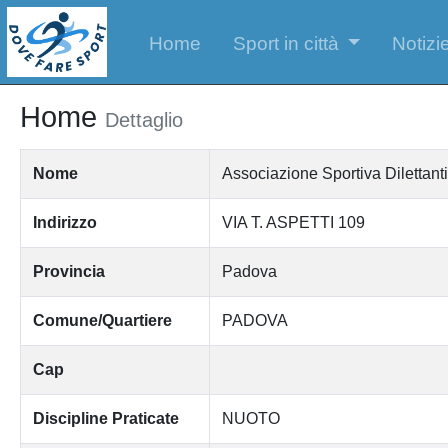
Home
Sport in città
Notizie
Home
Dettaglio
Nome
Associazione Sportiva Diletta
Indirizzo
VIA T. ASPETTI 109
Provincia
Padova
Comune/Quartiere
PADOVA
Cap
Discipline Praticate
NUOTO