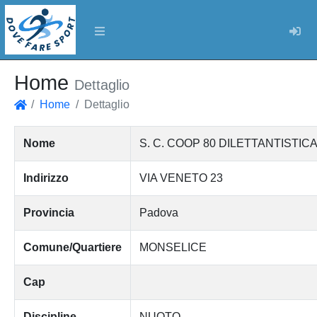
Log
Home
Dettaglio
Home
Dettaglio
Home
Nome
S. C. COOP 80 DILETTANTISTIC
Indirizzo
VIA VENETO 23
Provincia
Padova
Comune/Quartiere
MONSELICE
Cap
Discipline
NUOTO