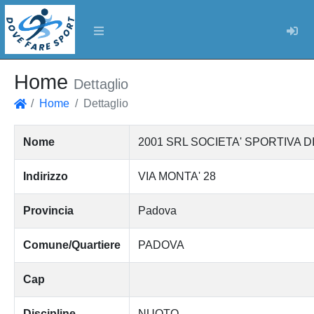
Log
Home
Dettaglio
Home
Dettaglio
Home
Nome
2001 SRL SOCIETA' SPORTIVA D
Indirizzo
VIA MONTA' 28
Provincia
Padova
Comune/Quartiere
PADOVA
Cap
Discipline
NUOTO