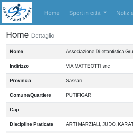
Home
Sport in città
Notizie
Home
Dettaglio
Nome
Associazione Dilettantistica 
Indirizzo
VIA MATTEOTTI snc
Provincia
Sassari
Comune/Quartiere
PUTIFIGARI
Cap
Discipline Praticate
ARTI MARZIALI
JUDO
KARA