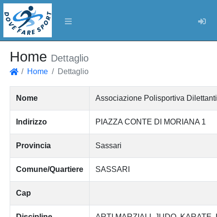
Log
Home
Dettaglio
Home
Dettaglio
Home
Nome
Associazione Polisportiva Dilettan
Indirizzo
PIAZZA CONTE DI MORIANA 1
Provincia
Sassari
Comune/Quartiere
SASSARI
Cap
Discipline
ARTI MARZIALI
JUDO
KARATE